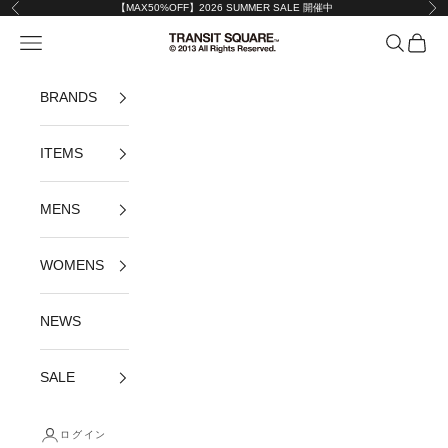
コンテンツへスキップ
【MAX50%OFF】2026 SUMMER SALE 開催中
前へ
次
メニューを開く
検索を開
カート
TRANSIT SQUAR
BRANDS
ITEMS
MENS
WOMENS
NEWS
SALE
ログイン